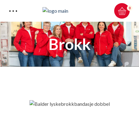
0
Brokk
Total:
0.00
kr
HANDLEKURV & KASSE