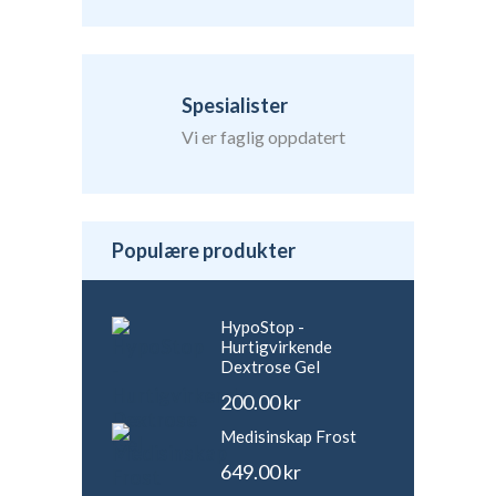
Spesialister
Vi er faglig oppdatert
Populære produkter
HypoStop -
Hurtigvirkende
Dextrose Gel
200.00
kr
Medisinskap Frost
649.00
kr