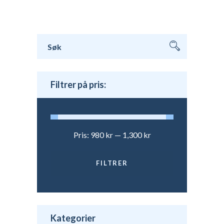
Søk
etter:
Filtrer på pris:
Pris:
980 kr
—
1,300 kr
FILTRER
Min.
Makspris
pris
Kategorier