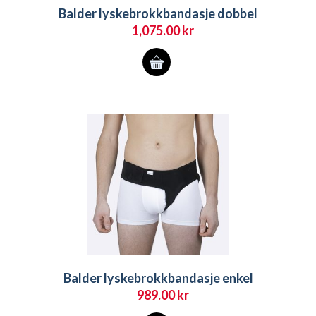
Balder lyskebrokkbandasje dobbel
1,075.00
kr
Dette
produktet
har
flere
varianter.
Alternativene
kan
velges
på
produktsiden
Balder lyskebrokkbandasje enkel
989.00
kr