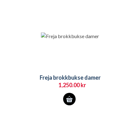
Alternativene
kan
velges
på
produktsiden
Freja brokkbukse damer
1,250.00
kr
Dette
produktet
har
flere
varianter.
Alternativene
kan
velges
på
produktsiden