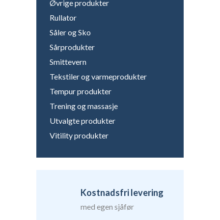
Øvrige produkter
Rullator
Såler og Sko
Sårprodukter
Smittevern
Tekstiler og varmeprodukter
Tempur produkter
Trening og massasje
Utvalgte produkter
Vitility produkter
Kostnadsfri levering
med egen sjåfør