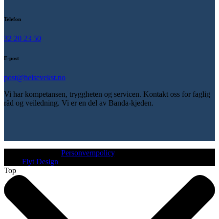
Telefon
32 20 23 50
E-post
post@helsevekst.no
Vi har kompetansen, tryggheten og servicen. Kontakt oss for faglig
råd og veiledning. Vi er en del av Banda-kjeden.
© Helsevekst AS.
Personvernpolicy
.
Web:
Flyt Design
Top