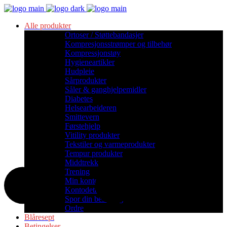
Alle produkter
Ortoser / Støttebandasjer
Kompresjonsstrømper og tilbehør
Kompressjonstøy
Hygieneartikler
Hudpleie
Sårprodukter
Såler & ganghjelpemidler
Diabetes
Helsearbeideren
Smittevern
Førstehjelp
Vitility produkter
Tekstiler og varmeprodukter
Tempur produkter
Middtrekk
Trening
Min konto
Kontodetaljer
Spor din bestilling
Ordre
Blåresept
Betingelser