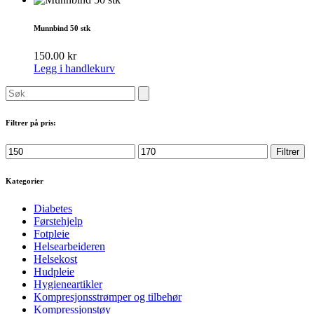
Munnbind 50 stk
150.00
kr
Legg i handlekurv
Søk
etter:
Filtrer på pris:
Min.
Makspris
Filtrer
pris
Kategorier
Diabetes
Førstehjelp
Fotpleie
Helsearbeideren
Helsekost
Hudpleie
Hygieneartikler
Kompresjonsstrømper og tilbehør
Kompressjonstøy