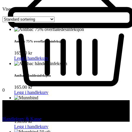
Viser alle 4 resultater
Antibac 75% overflatedesinfeksjon
165.00
kr
Legg i handlekurv
Antibac hånddesinfeksjon
165.00
kr
0
Legg i handlekurv
Total:
Munnbind
0.00
kr
Handlekurv & Kasse
150.00
kr
Legg i handlekurv