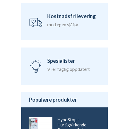
Kostnadsfri levering
med egen sjåfør
Spesialister
Vi er faglig oppdatert
Populære produkter
HypoStop -
Hurtigvirkende