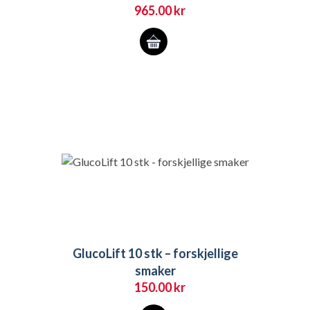
965.00
kr
Dette
produktet
har
flere
varianter.
Alternativene
kan
velges
på
produktsiden
GlucoLift 10 stk – forskjellige
smaker
150.00
kr
Dette