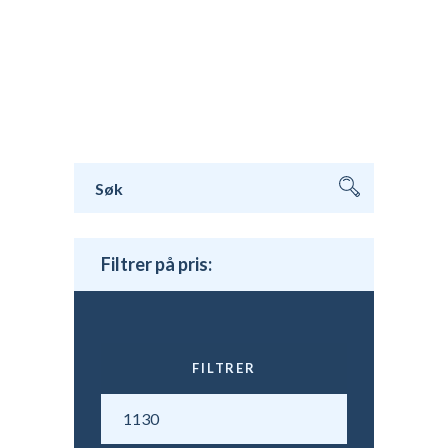
varianter.
Alternativene
kan
velges
på
produktsiden
Søk
etter:
Filtrer på pris:
FILTRER