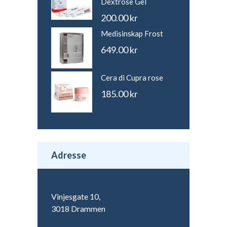
Dextrose Gel
200.00
kr
Medisinskap Frost
649.00
kr
Cera di Cupra rose
185.00
kr
Adresse
Vinjesgate 10,
3018 Drammen