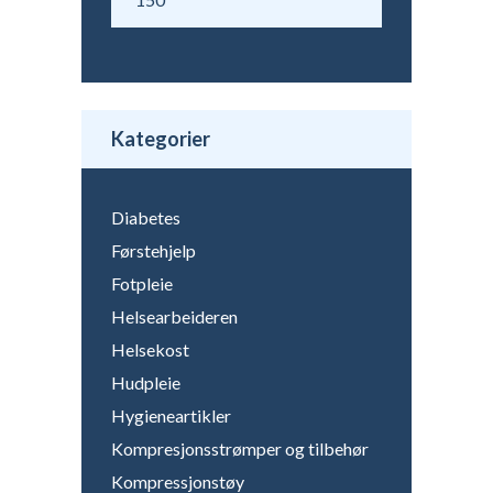
Min.
Makspris
pris
Kategorier
Diabetes
Førstehjelp
Fotpleie
Helsearbeideren
Helsekost
Hudpleie
Hygieneartikler
Kompresjonsstrømper og tilbehør
Kompressjonstøy