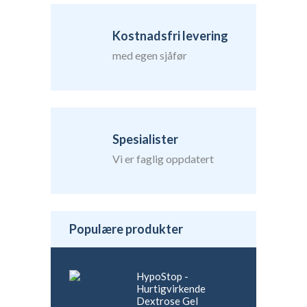
Kostnadsfri levering
med egen sjåfør
Spesialister
Vi er faglig oppdatert
Populære produkter
HypoStop -
Hurtigvirkende
Dextrose Gel