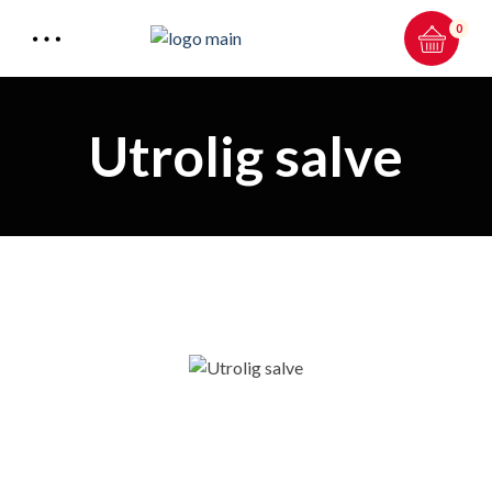
0
Utrolig salve
Total:
0.00
kr
HANDLEKURV & KASSE