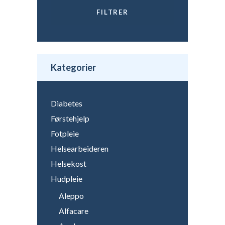
FILTRER
Min.
Makspris
pris
Kategorier
Diabetes
Førstehjelp
Fotpleie
Helsearbeideren
Helsekost
Hudpleie
Aleppo
Alfacare