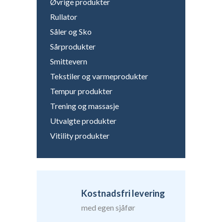
Øvrige produkter
Rullator
Såler og Sko
Sårprodukter
Smittevern
Tekstiler og varmeprodukter
Tempur produkter
Trening og massasje
Utvalgte produkter
Vitility produkter
Kostnadsfri levering
med egen sjåfør