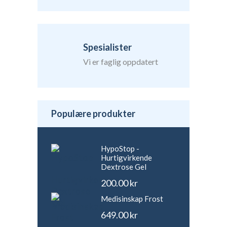
Spesialister
Vi er faglig oppdatert
Populære produkter
HypoStop -
Hurtigvirkende
Dextrose Gel
200.00
kr
Medisinskap Frost
649.00
kr