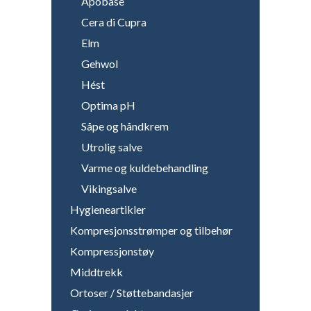
Apobase
Cera di Cupra
Elm
Gehwol
Hést
Optima pH
Såpe og håndkrem
Utrolig salve
Varme og kuldebehandling
Vikingsalve
Hygieneartikler
Kompresjonsstrømper og tilbehør
Kompressjonstøy
Middtrekk
Ortoser / Støttebandasjer