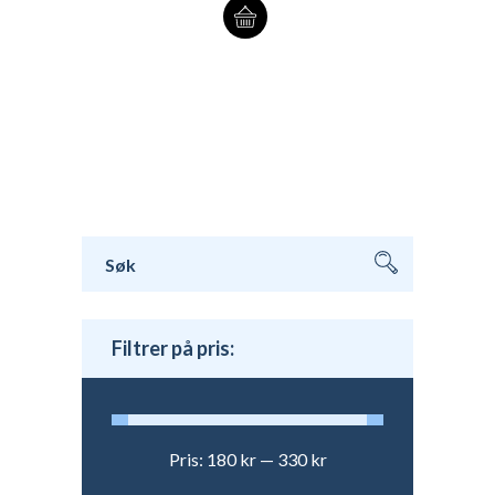
Søk
etter:
Filtrer på pris:
Pris:
180 kr
—
330 kr