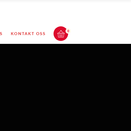
Ansatte
lity produkter
Min konto
0
S
KONTAKT OSS
tiler og varmeprodukter
Kontodetaljer
Total:
0.00
kr
ur produkter
Spor din bestilling
dtrekk
Ordre
HANDLEKURV & KASSE
ing
Ansatte
Vitility produkter
Min konto
Tekstiler og varmeprodukter
Kontodetaljer
:
0.00
kr
Tempur produkter
Spor din bestilling
Middtrekk
Ordre
HANDLEKURV & KASSE
Trening