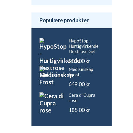
Populære produkter
HypoStop -
Hurtigvirkende
Dextrose Gel
200.00
kr
Medisinskap
Frost
649.00
kr
Cera di Cupra
rose
185.00
kr