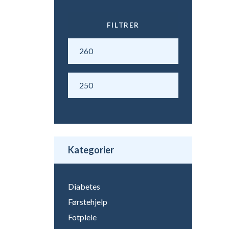
FILTRER
Min.
Makspris
pris
Kategorier
Diabetes
Førstehjelp
Fotpleie