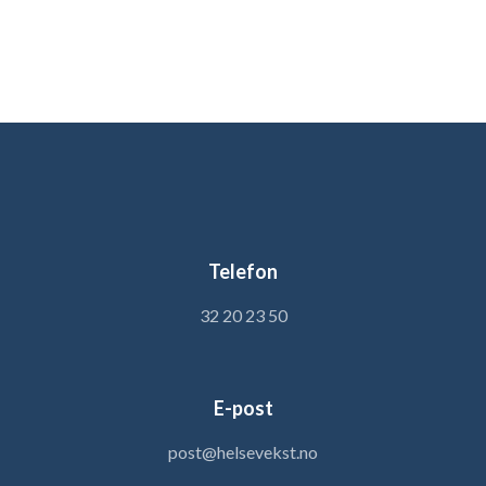
Telefon
32 20 23 50
E-post
post@helsevekst.no