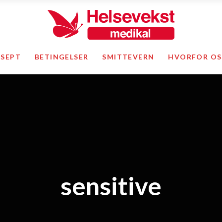
asjer
Såler & ganghjelpemidler
Viti
ESEPT
BETINGELSER
SMITTEVERN
HVORFOR OS
 og tilbehør
Diabetes
Teks
Helsearbeideren
Temp
Smittevern
Mid
Førstehjelp
Tren
bandasjer
Såler & ganghjelpemidler
mper og tilbehør
Diabetes
Total
y
Helsearbeideren
Smittevern
sensitive
Førstehjelp