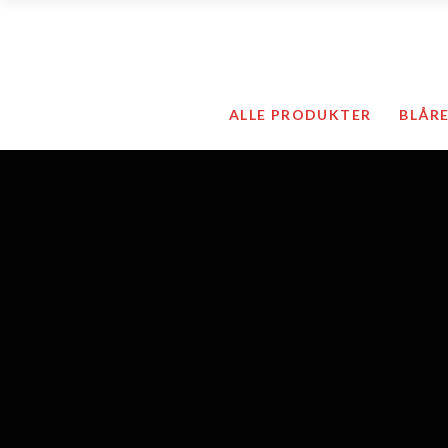
Ortoser / Støtteband
ALLE PRODUKTER
BLÅR
Kompresjonsstrømper
Kompressjonstøy
Hygieneartikler
Hudpleie
Sårprodukter
Ortoser / Støtte
Kompresjonsstrø
Kompressjonstø
Hygieneartikler
Hudpleie
Sårprodukter