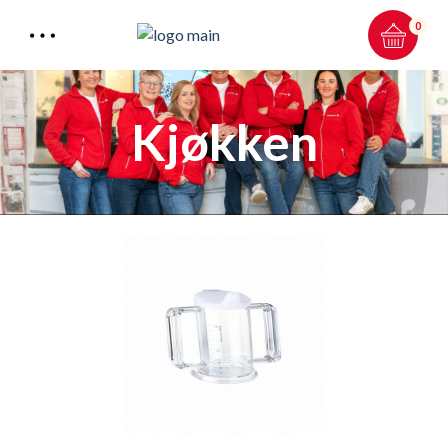
0
Kjøkken
Total:
0.00
kr
HANDLEKURV & KASSE