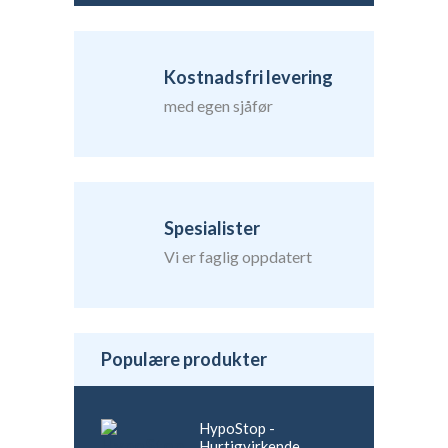
Kostnadsfri levering
med egen sjåfør
Spesialister
Vi er faglig oppdatert
Populære produkter
HypoStop -
Hurtigvirkende