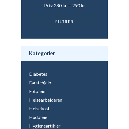
Pris:
280 kr
—
290 kr
FILTRER
Min.
Makspris
pris
Kategorier
Diabetes
Førstehjelp
Fotpleie
Helsearbeideren
Helsekost
Hudpleie
Hygieneartikler