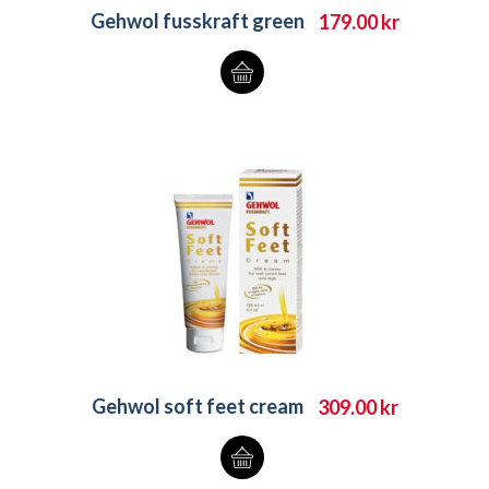
Gehwol fusskraft green
179.00
kr
Gehwol soft feet cream
309.00
kr