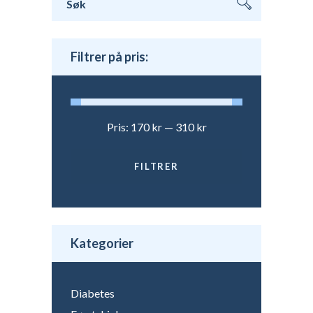
etter:
Filtrer på pris:
Pris:
170 kr
—
310 kr
FILTRER
Min.
Makspris
pris
Kategorier
Diabetes