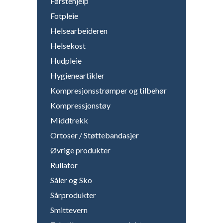
Førstehjelp
Fotpleie
Helsearbeideren
Helsekost
Hudpleie
Hygieneartikler
Kompresjonsstrømper og tilbehør
Kompressjonstøy
Middtrekk
Ortoser / Støttebandasjer
Øvrige produkter
Rullator
Såler og Sko
Sårprodukter
Smittevern