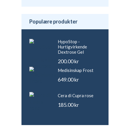
Populære produkter
HypoStop -
Hurtigvirkende
Dextrose Gel
200.00
kr
Medisinskap Frost
649.00
kr
Cera di Cupra rose
185.00
kr