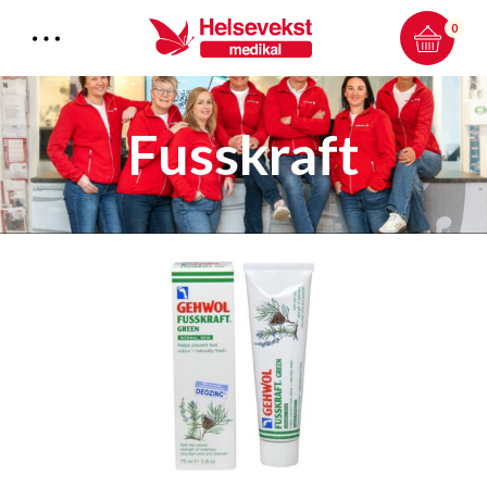
0
Fusskraft
Total:
0.00
kr
HANDLEKURV & KASSE