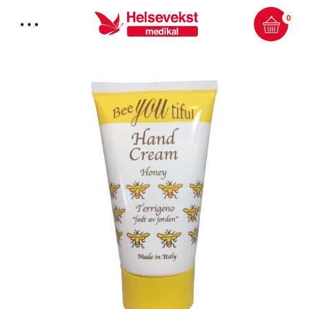
0
Total:
0.00
kr
HANDLEKURV & KASSE