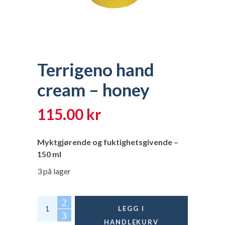
Terrigeno hand
cream – honey
115.00
kr
Myktgjørende og fuktighetsgivende –
150 ml
3 på lager
Terrigeno hand cream - honey quantity
LEGG I
HANDLEKURV