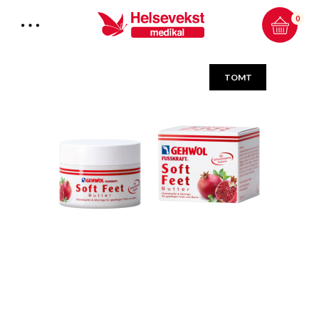
0
TOMT
Total:
0.00
kr
HANDLEKURV & KASSE