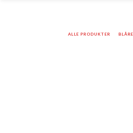
Ortoser / Støttebandasjer
ALLE PRODUKTER
BLÅR
Kompresjonsstrømper og ti
Kompressjonstøy
Hygieneartikler
Hudpleie
Sårprodukter
Ortoser / Støtte
Kompresjonsstrø
Kompressjonstø
Hygieneartikler
Hudpleie
Sårprodukter