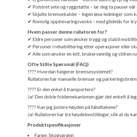
✔ Polstret sete og ryggstøtte – lar deg ta pauser når 
✔ Skjulte bremsekabler – ingen løse ledninger som ka
✔ Romslig oppbevaringsveske – med glidelås for try
Hvem passer denne rullatoren for?
✔ Eldre personer som ønsker trygg og stabil mobilit
✔ Personer i rehabilitering etter operasjoner eller sk
✔ Alle som ønsker en lett, brukervennlig og stilren r
Ofte Stilte Spørsmål (FAQ)
???? Hvordan fungerer bremsesystemet?
Rullatoren har manuelle bremser og parkeringsbremser, 
???? Er den enkel å transportere?
Ja! Den doble foldemekanismen gjør det enkelt å leg
???? Kan jeg justere høyden på håndtakene?
Ja! Rullatoren har tre høydeinnstillinger, slik at du 
Produktspesifikasjoner
Farge: Skogsgrønn