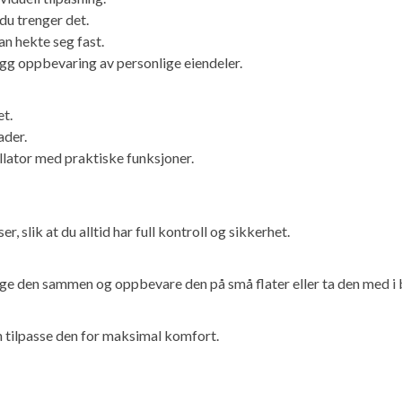
du trenger det.
n hekte seg fast.
gg oppbevaring av personlige eiendeler.
et.
ader.
ullator med praktiske funksjoner.
slik at du alltid har full kontroll og sikkerhet.
ge den sammen og oppbevare den på små flater eller ta den med i b
kan tilpasse den for maksimal komfort.