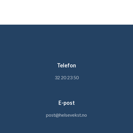
Telefon
32 20 23 50
E-post
post@helsevekst.no