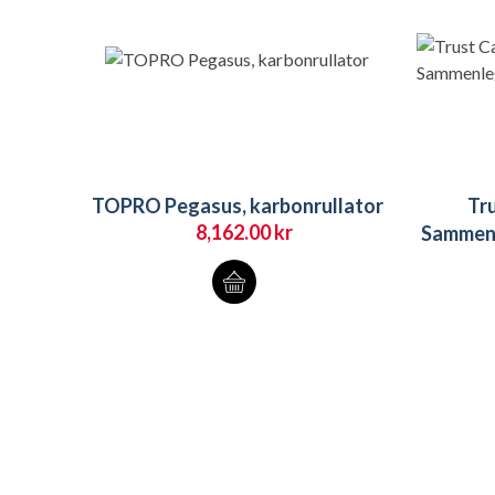
TOPRO Pegasus, karbonrullator
Tru
8,162.00
kr
Sammenl