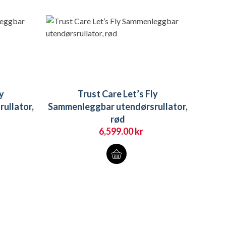
ly
Trust Care Let’s Fly
ullator,
Sammenleggbar utendørsrullator,
rød
6,599.00
kr