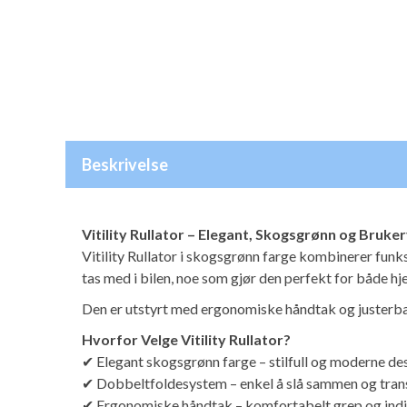
Beskrivelse
Vitility Rullator – Elegant, Skogsgrønn og Bruke
Vitility Rullator i skogsgrønn farge kombinerer funk
tas med i bilen, noe som gjør den perfekt for både 
Den er utstyrt med ergonomiske håndtak og justerbar
Hvorfor Velge Vitility Rullator?
✔ Elegant skogsgrønn farge – stilfull og moderne des
✔ Dobbeltfoldesystem – enkel å slå sammen og tran
✔ Ergonomiske håndtak – komfortabelt grep og indivi