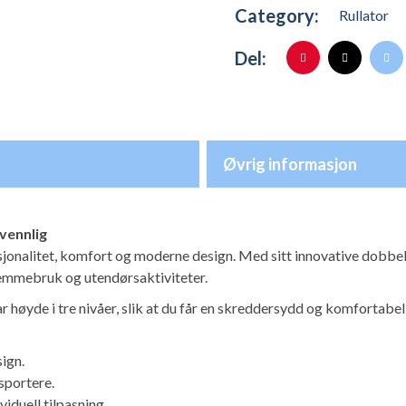
Category:
Rullator
Del:
Øvrig informasjon
rvennlig
sjonalitet, komfort og moderne design. Med sitt innovative dobbel
hjemmebruk og utendørsaktiviteter.
 høyde i tre nivåer, slik at du får en skreddersydd og komfortabe
ign.
sportere.
duell tilpasning.