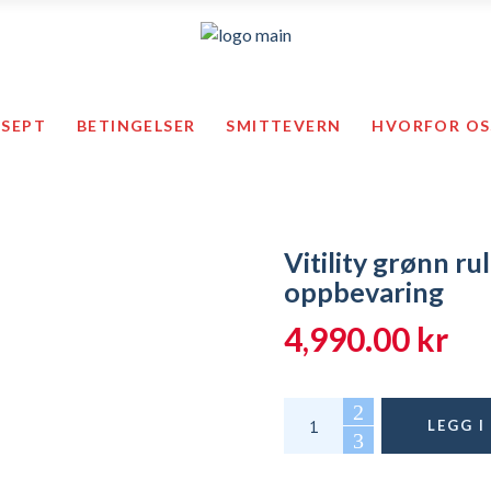
Ansa
Såler & ganghjelpemidler
Vitility pro
ESEPT
BETINGELSER
SMITTEVERN
HVORFOR OS
lbehør
Diabetes
Tekstiler o
Helsearbeideren
Tempur pro
Smittevern
Middtrekk
Førstehjelp
Trening
Vitility grønn ru
bandasjer
Såler & ganghjelpemidler
oppbevaring
mper og tilbehør
Diabetes
Total
y
Helsearbeideren
4,990.00
kr
Smittevern
Førstehjelp
Vitility grønn rullator 
LEGG 