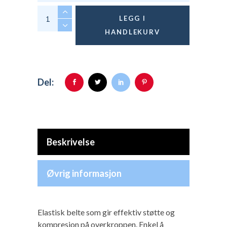
Vira x3 belte quantity
LEGG I
HANDLEKURV
Del:
Beskrivelse
Øvrig informasjon
Elastisk belte som gir effektiv støtte og
kompresjon på overkroppen. Enkel å