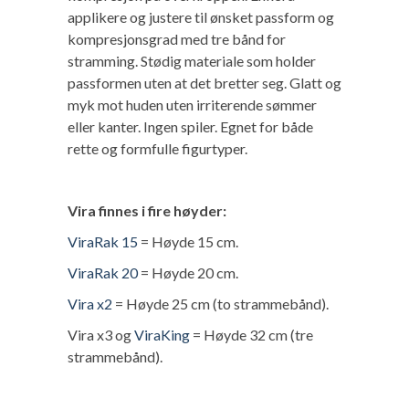
applikere og justere til ønsket passform og
kompresjonsgrad med tre bånd for
stramming. Stødig materiale som holder
passformen uten at det bretter seg. Glatt og
myk mot huden uten irriterende sømmer
eller kanter. Ingen spiler. Egnet for både
rette og formfulle figurtyper.
Vira
finnes i fire høyder
:
ViraRak 15
=
Høyde
15 cm.
ViraRak 20
=
Høyde
20 cm.
Vira x2
=
Høyde
25 cm (to strammebånd).
Vira x3 og
ViraKing
=
Høyde
32 cm (tre
strammebånd).