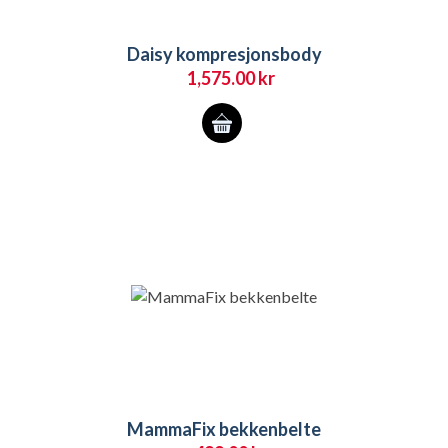
Daisy kompresjonsbody
1,575.00
kr
Dette
produktet
har
flere
varianter.
Alternativene
kan
velges
på
produktsiden
MammaFix bekkenbelte