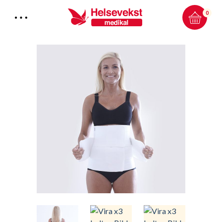
0
Total:
0.00
kr
HANDLEKURV & KASSE