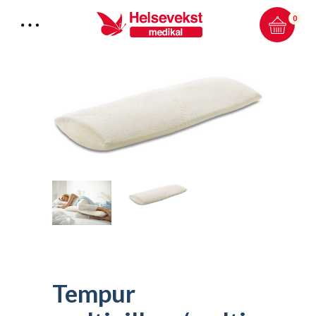
0
Total:
0.00
kr
HANDLEKURV & KASSE
Tempur