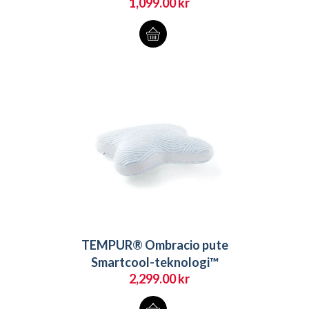
1,099.00
kr
TEMPUR® Ombracio pute
Smartcool-teknologi™
2,299.00
kr