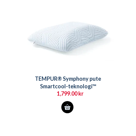
TEMPUR® Symphony pute
Smartcool-teknologi™
1,799.00
kr
Dette
produktet
har
flere
varianter.
Alternativene
kan