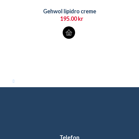
Gehwol lipidro creme
195.00
kr
Telefon