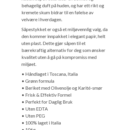
behagelig duft på huden, og har ett rikt og
kremete skum bidrar til en følelse av
velvære i hverdagen.
Såpestykket er også et miljøvennlig valg, da
den kommer innpakket i elegant papir, helt
uten plast. Dette gjør såpen til et
bærekraftig alternativ for deg som ønsker
kvalitet uten å gå på kompromiss med
miljøet.
• Håndlaget i Toscana, Italia
• Grønn formula
• Beriket med Olivenolje og Karité-smør
• Frisk & Effektiv Formel
• Perfekt for Daglig Bruk
• Uten EDTA
• Uten PEG
• 100% laget i Italia
• 106g