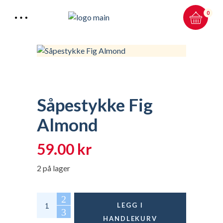
0
Såpestykke Fig
Total:
0.00
kr
Almond
HANDLEKURV & KASSE
59.00
kr
2 på lager
Såpestykke Fig Almond quantity
LEGG I
HANDLEKURV