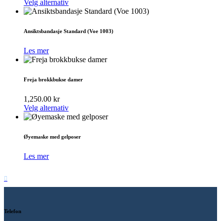
Dette
Velg alternativ
produktet
har
flere
Ansiktsbandasje Standard (Voe 1003)
varianter.
Alternativene
Les mer
kan
velges
på
Freja brokkbukse damer
produktsiden
1,250.00
kr
Dette
Velg alternativ
produktet
har
flere
Øyemaske med gelposer
varianter.
Alternativene
Les mer
kan
velges
på
produktsiden
Telefon