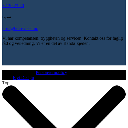
32 20 23 50
E-post
post@helsevekst.no
Vi har kompetansen, tryggheten og servicen. Kontakt oss for faglig
råd og veiledning. Vi er en del av Banda-kjeden.
© Helsevekst AS.
Personvernpolicy
.
Web:
Flyt Design
Top