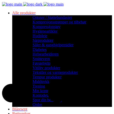
Alle produkter
Ortoser / Støttebandasjer
Kompresjonsstrømper og tilbehør
Kompressjonstøy
Hygieneartikler
Hudpleie
Sårprodukter
Såler & ganghjelpemidler
Diabetes
Helsearbeideren
Smittevern
Førstehjelp
Vitility produkter
Tekstiler og varmeprodukter
Tempur produkter
Middtrekk
Trening
Min konto
Kontodetaljer
Spor din bestilling
Ordre
Blåresept
Betingelser