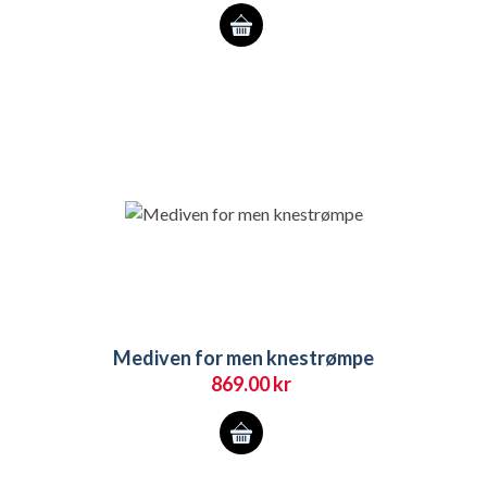
Dette
produktet
har
flere
varianter.
Alternativene
kan
velges
på
produktsiden
Mediven for men knestrømpe
869.00
kr
Dette
produktet
har
flere