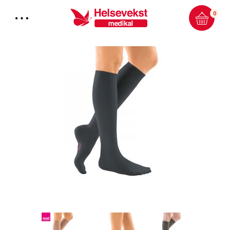
0
Total:
0.00
kr
HANDLEKURV & KASSE