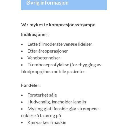
Øvrig informasjon
Vår mykeste kompresjonsstrømpe
Indikasjoner:
Lette til moderate venøse lidelser
Etter åreoperasjoner
Venebetennelser
Tromboseprofylakse (forebygging av
blodpropp) hos mobile pasienter
Fordeler:
Forsterket såle
Hudvennlig, inneholder lanolin
Myk og glatt innside gjør strømpene
enklere å ta av og på
Kan vaskes i maskin