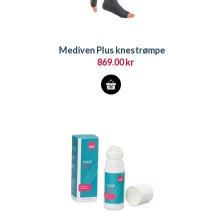
Mediven Plus knestrømpe
869.00
kr
Dette
produktet
har
flere
varianter.
Alternativene
kan
velges
på
produktsiden