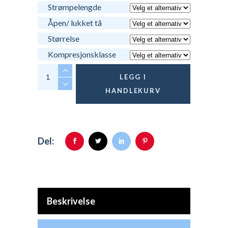
Strømpelengde
Åpen/ lukket tå
Størrelse
Kompresjonsklasse
Mediven Comfort knestrømpe quantity
LEGG I
HANDLEKURV
Del:
Beskrivelse