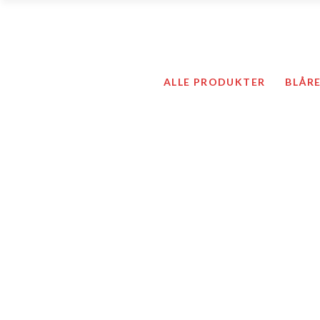
Ortoser / Støttebandasjer
ALLE PRODUKTER
BLÅR
Kompresjonsstrømper og ti
Kompressjonstøy
Hygieneartikler
Hudpleie
Sårprodukter
Ortoser / Støtte
Kompresjonsstrø
Kompressjonstø
Hygieneartikler
Hudpleie
Sårprodukter