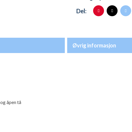
Del:
Øvrig informasjon
og åpen tå