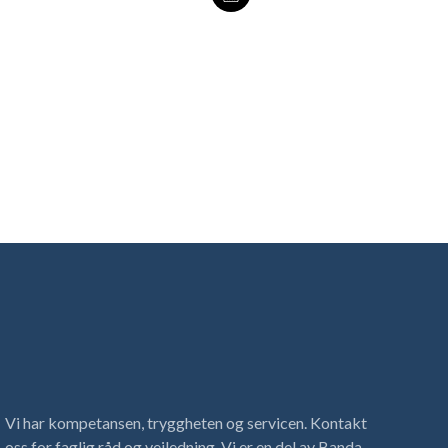
Vi har kompetansen, tryggheten og servicen. Kontakt
oss for faglig råd og veiledning. Vi er en del av Banda-