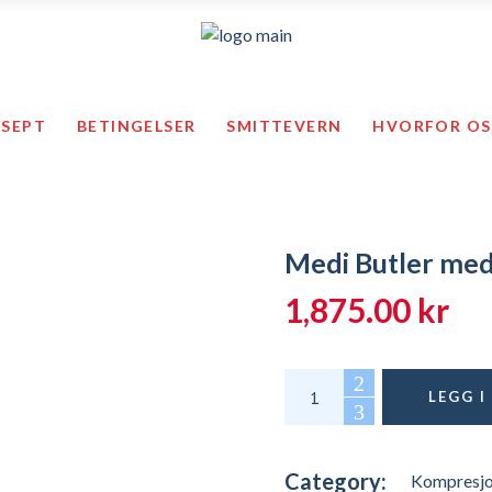
Ansa
Såler & ganghjelpemidler
Vitility pro
ESEPT
BETINGELSER
SMITTEVERN
HVORFOR OS
lbehør
Diabetes
Tekstiler o
Helsearbeideren
Tempur pro
Smittevern
Middtrekk
Førstehjelp
Trening
Medi Butler med
bandasjer
Såler & ganghjelpemidler
mper og tilbehør
Diabetes
1,875.00
kr
Total
y
Helsearbeideren
Smittevern
Medi Butler med justerb
Førstehjelp
LEGG 
Category:
Kompresjo