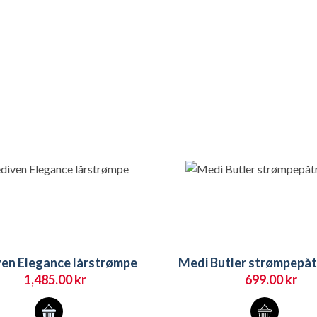
en Elegance lårstrømpe
Medi Butler strømpepåt
1,485.00
kr
699.00
kr
Dette
produktet