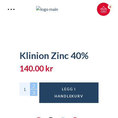
0
Klinion Zinc 40%
Total:
0.00
kr
140.00
kr
HANDLEKURV & KASSE
Klinion Zinc 40% quantity
LEGG I
HANDLEKURV