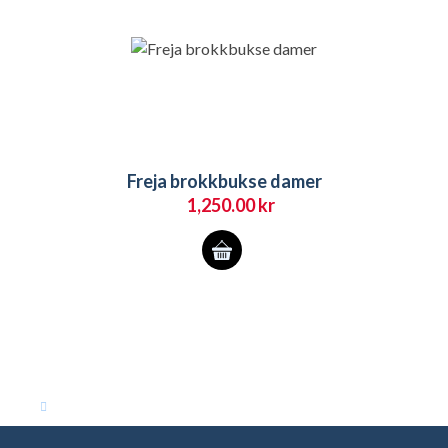
produktsiden
Freja brokkbukse damer
1,250.00
kr
Dette
produktet
har
flere
varianter.
Alternativene
kan
velges
på
produktsiden