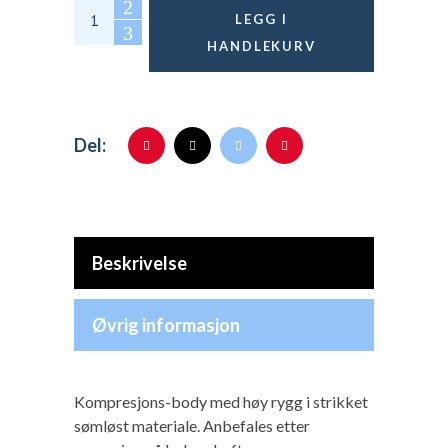
Hollie kompresjonsbody quantity
LEGG I
HANDLEKURV
Del:
Beskrivelse
Øvrig informasjon
Kompresjons-body med høy rygg i strikket
sømløst materiale. Anbefales etter