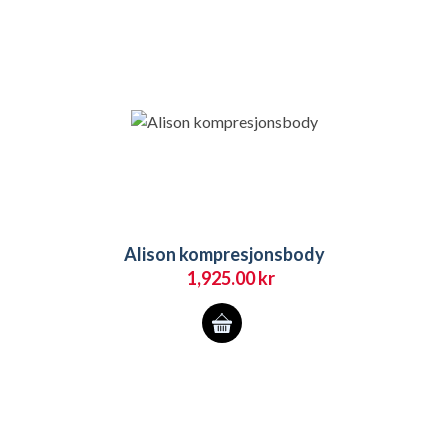
Alison kompresjonsbody
1,925.00
kr
Dette
produktet
har
flere
varianter.
Alternativene
kan
velges
på