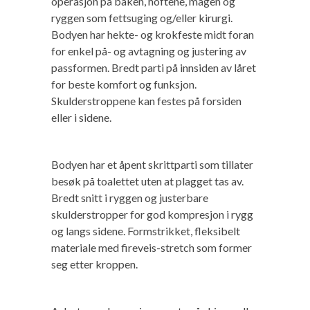
operasjon på baken, hoftene, magen og
ryggen som fettsuging og/eller kirurgi.
Bodyen har hekte- og krokfeste midt foran
for enkel på- og avtagning og justering av
passformen. Bredt parti på innsiden av låret
for beste komfort og funksjon.
Skulderstroppene kan festes på forsiden
eller i sidene.
Bodyen har et åpent skrittparti som tillater
besøk på toalettet uten at plagget tas av.
Bredt snitt i ryggen og justerbare
skulderstropper for god kompresjon i rygg
og langs sidene. Formstrikket, fleksibelt
materiale med fireveis-stretch som former
seg etter kroppen.