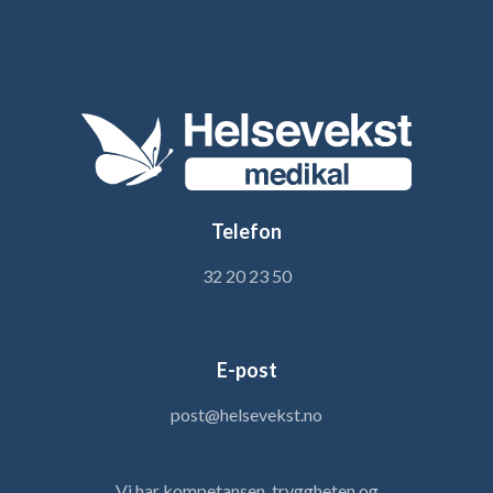
Telefon
32 20 23 50
E-post
post@helsevekst.no
Vi har kompetansen, tryggheten og