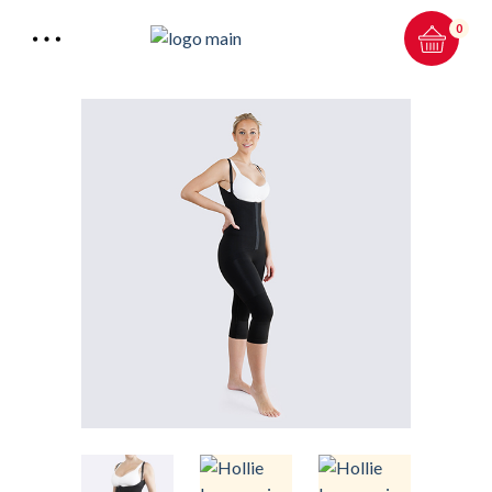
0
Total:
0.00
kr
HANDLEKURV & KASSE