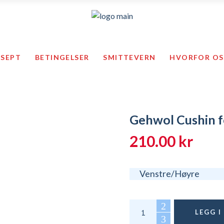
Ansa
Såler & ganghjelpemidler
Vitility pro
ESEPT
BETINGELSER
SMITTEVERN
HVORFOR OS
lbehør
Diabetes
Tekstiler o
Helsearbeideren
Tempur pro
Smittevern
Middtrekk
Førstehjelp
Trening
Gehwol Cushin 
bandasjer
Såler & ganghjelpemidler
mper og tilbehør
Diabetes
210.00
kr
Total
y
Helsearbeideren
Smittevern
Venstre/Høyre
Førstehjelp
Gehwol Cushin for Hamm
LEGG 