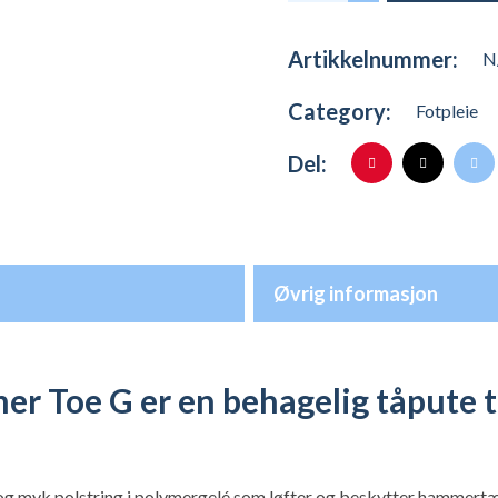
Artikkelnummer:
N
Category:
Fotpleie
Del:
Øvrig informasjon
 Toe G er en behagelig tåpute ti
 myk polstring i polymergelé som løfter og beskytter hammertær