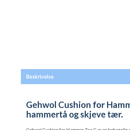
Beskrivelse
Gehwol Cushion for Hammer
hammertå og skjeve tær.
Gehwol Cushion for Hammer Toe G er en behagelig og