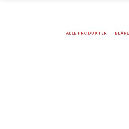
Ortoser / Støttebandasjer
ALLE PRODUKTER
BLÅR
Kompresjonsstrømper og ti
Kompressjonstøy
Hygieneartikler
Hudpleie
Sårprodukter
Ortoser / Støtte
Kompresjonsstrø
Kompressjonstø
Hygieneartikler
Hudpleie
Sårprodukter