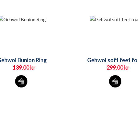
ehwol Bunion Ring
Gehwol soft feet f
139.00
kr
299.00
kr