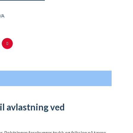
/A
l avlastning ved
. Polstringen forebygger trykk og friksjon på tærne