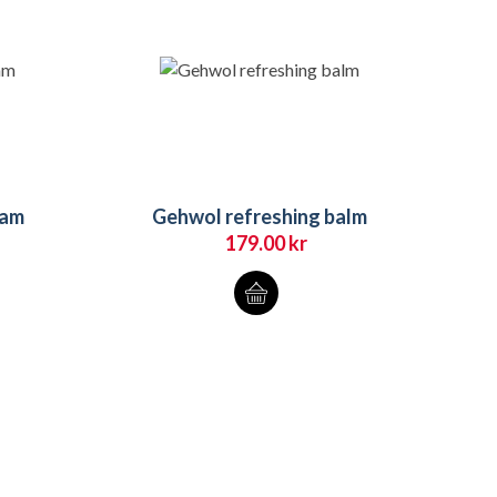
oam
Gehwol refreshing balm
179.00
kr