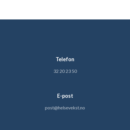
Telefon
32 20 23 50
E-post
post@helsevekst.no