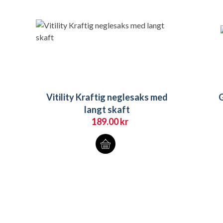
Vitility Kraftig neglesaks med
G
langt skaft
189.00
kr